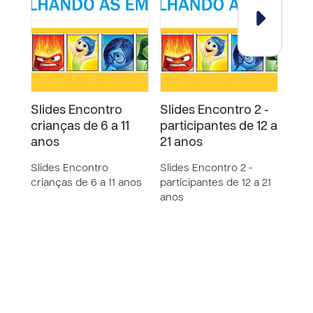
Slides Encontro
Slides Encontro 2 -
Slid
crianças de 6 a 11
participantes de 12 a
part
anos
21 anos
21 
Slides Encontro
Slides Encontro 2 -
Slide
crianças de 6 a 11 anos
participantes de 12 a 21
parti
anos
anos