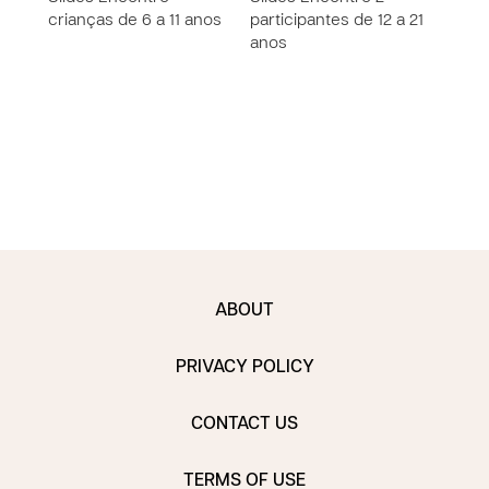
crianças de 6 a 11 anos
participantes de 12 a 21
VÍD
anos
DAS 
CAM
E S
2024
ABOUT
PRIVACY POLICY
CONTACT US
TERMS OF USE