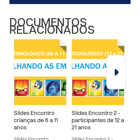
DOCUMENTOS
RELACIONADOS
Slides Encontro
Slides Encontro 2 -
Víd
crianças de 6 a 11
participantes de 12 a
aos 
anos
21 anos
Met
Saú
Slides Encontro
Slides Encontro 2 -