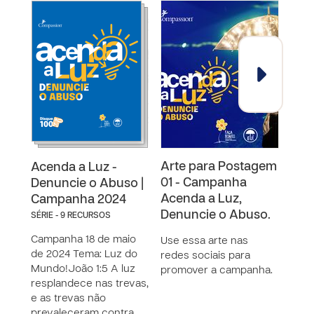
Arte para Postagem
Bon
Acenda a Luz -
01 - Campanha
- Ac
Denuncie o Abuso |
Acenda a Luz,
Den
Campanha 2024
Denuncie o Abuso.
SÉRIE - 9 RECURSOS
Arqu
Campanha 18 de maio
conf
Use essa arte nas
de 2024 Tema: Luz do
redes sociais para
Mundo!João 1:5 A luz
promover a campanha.
resplandece nas trevas,
e as trevas não
prevaleceram contra