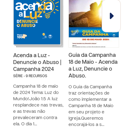
Guia da Campanha
Art
Acenda a Luz -
18 de Maio - Acenda
01 
Denuncie o Abuso |
a Luz, Denuncie o
Ace
Campanha 2024
Abuso.
Den
SÉRIE - 9 RECURSOS
Campanha 18 de maio
O Guia da Campanha
Use 
de 2024 Tema: Luz do
traz orientações de
rede
Mundo!João 1:5 A luz
como implementar a
prom
resplandece nas trevas,
Campanha 18 de Maio
e as trevas não
em seu projeto e
prevaleceram contra
Igreja.Queremos
ela. O dia 1…
encorajá-los a s…