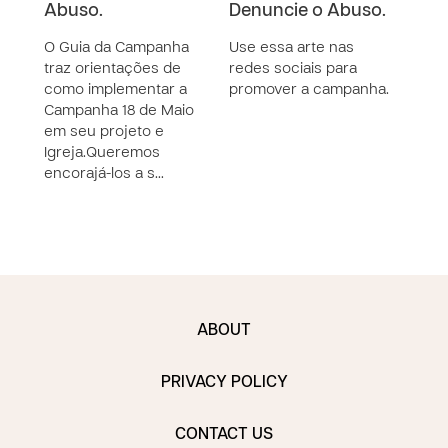
Abuso.
Denuncie o Abuso.
Arqu
conf
O Guia da Campanha
Use essa arte nas
traz orientações de
redes sociais para
como implementar a
promover a campanha.
Campanha 18 de Maio
em seu projeto e
Igreja.Queremos
encorajá-los a s…
ABOUT
PRIVACY POLICY
CONTACT US