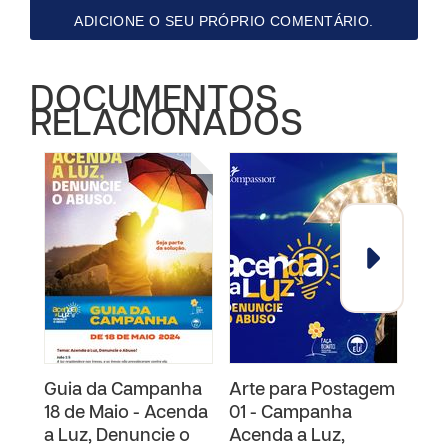
ADICIONE O SEU PRÓPRIO COMENTÁRIO.
DOCUMENTOS
RELACIONADOS
Guia da Campanha
Arte para Postagem
Bon
18 de Maio - Acenda
01 - Campanha
- Ac
a Luz, Denuncie o
Acenda a Luz,
Den