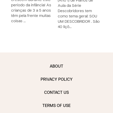
crescem durante este
(Ano 1) de Planos de
3) d
período da infância! As
Aula da Série
Séri
crianças de 3 a 5 anos
Descobridores tem
tem 
têm pela frente muitas
como tema geral: SOU
Nova
coisas …
UM DESCOBRIDOR . São
São 
40 liçõ…
ABOUT
PRIVACY POLICY
CONTACT US
TERMS OF USE