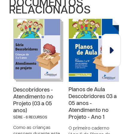
DOCUMENTOS
RELACIONADOS
Planos de Aula
Pla
Descobridores -
Descobridores 03 a
Des
Atendimento no
05 anos -
05 
Projeto (03 a 05
Atendimento no
Ate
anos)
Projeto - Ano 1
Proj
SÉRIE - 6 RECURSOS
Como as crianças
O primeiro caderno
O úl