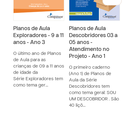
Planos de Aula
Planos de Aula
Ane
Exploradores - 9 a 11
Descobridores 03 a
Des
anos - Ano 3
05 anos -
05 
Atendimento no
Ate
O último ano de Planos
Projeto - Ano 1
Proj
de Aula para as
crianças de 09 a 11 anos
O primeiro caderno
Recu
de idade da
(Ano 1) de Planos de
ativ
Série Exploradores tem
Aula da Série
de a
como tema ger…
Descobridores tem
Desc
como tema geral: SOU
UM DESCOBRIDOR . São
40 liçõ…