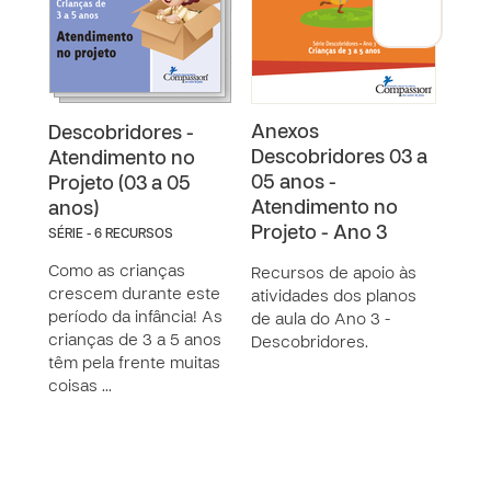
Anexos
Pla
Descobridores -
Descobridores 03 a
Des
Atendimento no
05 anos -
05 
Projeto (03 a 05
Atendimento no
Ate
anos)
Projeto - Ano 3
Proj
SÉRIE - 6 RECURSOS
Como as crianças
Recursos de apoio às
O pr
crescem durante este
atividades dos planos
(Ano
período da infância! As
de aula do Ano 3 -
Aula
crianças de 3 a 5 anos
Descobridores.
Desc
têm pela frente muitas
como
coisas …
UM D
40 l