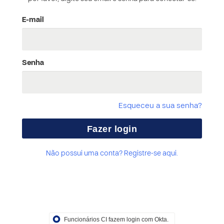
E-mail
Senha
Esqueceu a sua senha?
Não possui uma conta? Registre-se aqui.
Funcionários CI fazem login com Okta.