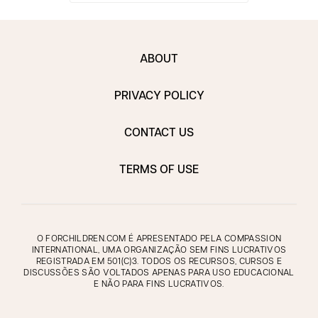
ABOUT
PRIVACY POLICY
CONTACT US
TERMS OF USE
O FORCHILDREN.COM É APRESENTADO PELA COMPASSION
INTERNATIONAL, UMA ORGANIZAÇÃO SEM FINS LUCRATIVOS
REGISTRADA EM 501(C)3. TODOS OS RECURSOS, CURSOS E
DISCUSSÕES SÃO VOLTADOS APENAS PARA USO EDUCACIONAL
E NÃO PARA FINS LUCRATIVOS.