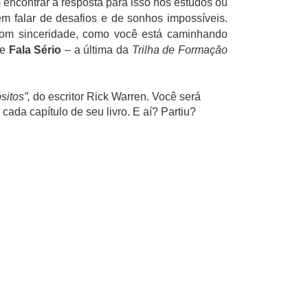
 encontrar a resposta para isso nos estudos ou
m falar de desafios e de sonhos impossíveis.
 com sinceridade, como você está caminhando
ie
Fala Sério
– a última da
Trilha de Formação
itos”,
do escritor Rick Warren. Você será
cada capítulo de seu livro. E aí? Partiu?