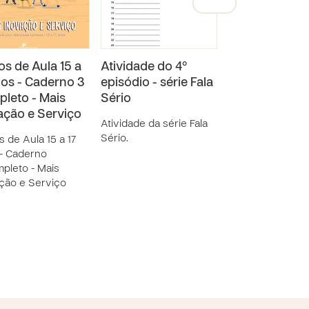
os de Aula 15 a
Atividade do 4º
Atividade do 1
nos - Caderno 3
episódio - série Fala
episódio - séri
leto - Mais
Sério
Sério
ação e Serviço
Atividade da série Fala
Atividade da séri
Sério.
Sério.
s de Aula 15 a 17
- Caderno
pleto - Mais
ação e Serviço