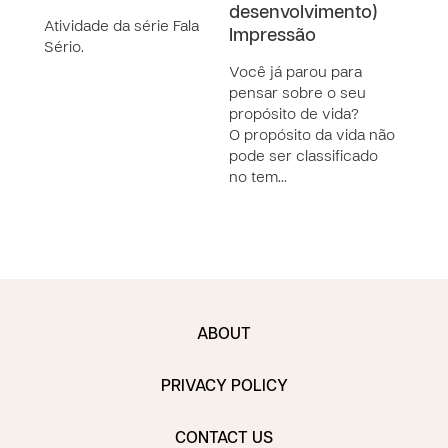
desenvolvimento)
Atividade da série Fala
Qual
Impressão
Sério.
prop
Algu
Você já parou para
enco
pensar sobre o seu
para
propósito de vida?
ou n
O propósito da vida não
sonh
pode ser classificado
no tem…
ABOUT
PRIVACY POLICY
CONTACT US