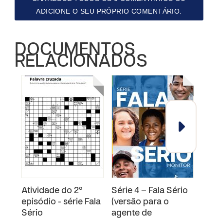
ADICIONE O SEU PRÓPRIO COMENTÁRIO.
DOCUMENTOS
RELACIONADOS
Atividade do 2º
Série 4 – Fala Sério
Séri
episódio - série Fala
(versão para o
(ver
Sério
agente de
jove