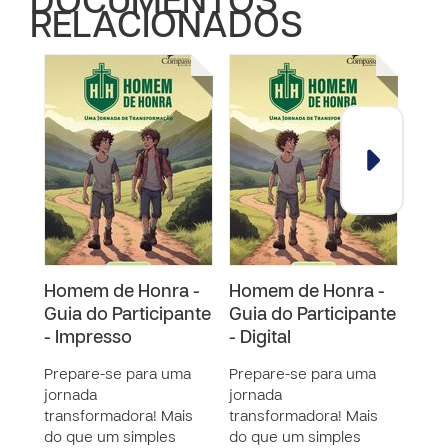
DOCUMENTOS
RELACIONADOS
Homem de Honra -
Homem de Honra -
Cur
Guia do Participante
Guia do Participante
Tri
- Impresso
- Digital
prof
Prepare-se para uma
Prepare-se para uma
O ob
jornada
jornada
é fo
transformadora! Mais
transformadora! Mais
ao p
do que um simples
do que um simples
sua 