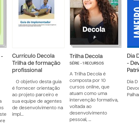
Currículo Decola
Dia 
 -
Trilha Decola
Trilha de formação
- De
SÉRIE - 1 RECURSOS
profissional
Patr
A Trilha Decola é
composta por 10
O objetivo desta guia
Dia D
cursos online, que
é fornecer orientação
Devoc
atuam como uma
ao projeto parceiro e
Palh
intervenção formativa,
a
sua equipe de agentes
voltada ao
ns
de desenvolvimento na
desenvolvimento
ste
impl…
pessoal, …
bre