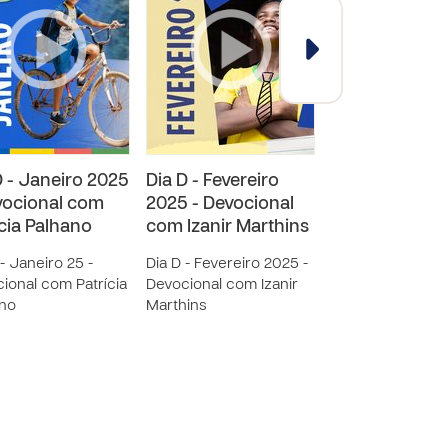
D - Janeiro 2025
Dia D - Fevereiro
Dia D - Fevere
vocional com
2025 - Devocional
2025 -
ícia Palhano
com Izanir Marthins
Parentalidade
Adolescência
 - Janeiro 25 -
Dia D - Fevereiro 2025 -
ional com Patrícia
Devocional com Izanir
Dia D - Fevereiro
ano
Marthins
Parentalidade na
Adolescência