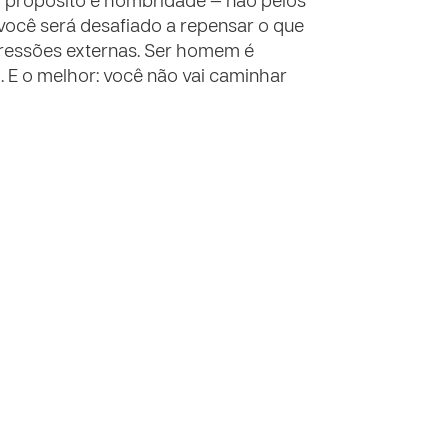
 propósito e hombridade — não pelos
 você será desafiado a repensar o que
 pressões externas. Ser homem é
o. E o melhor: você não vai caminhar