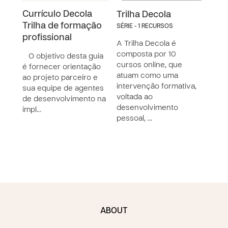
Currículo Decola
DIA 
Trilha Decola
Trilha de formação
A i
SÉRIE - 1 RECURSOS
profissional
uma 
A Trilha Decola é
pro
composta por 10
O objetivo desta guia
cursos online, que
é fornecer orientação
A Im
atuam como uma
ao projeto parceiro e
polít
intervenção formativa,
sua equipe de agentes
voltada ao
de desenvolvimento na
desenvolvimento
impl…
pessoal, …
ABOUT