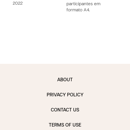
2022
participantes em
info
formato A4.
anim
conc
rece
docu
a …
ABOUT
PRIVACY POLICY
CONTACT US
TERMS OF USE