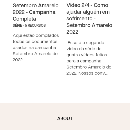
Vídeo 2/4 - Como
Víde
Setembro Amarelo
ajudar alguém em
Aut
2022 - Campanha
sofrimento -
Set
Completa
Setembro Amarelo
202
SÉRIE - 5 RECURSOS
2022
Aqui estão compilados
Esse
todos os documentos
da s
Esse é o segundo
usados na campanha
víde
vídeo da série de
Setembro Amarelo de
cam
quatro vídeos feitos
2022.
Amar
para a campanha
Noss
Setembro Amarelo de
2022. Nossos conv…
ABOUT