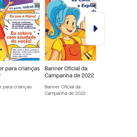
er para crianças
Banner Oficial da
Slide - Camp
2
Campanha de 2022
de Proteção 
r para crianças
Banner Oficial da
Slide para apres
Campanha de 2022
Campanha de Pr
2026 Este é um 
para que possa
juntos, olhar co
atenç&atil…