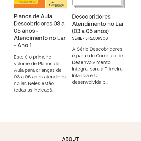
Planos de Aula
Cen
Descobridores -
Descobridores 03 a
Apr
Atendimento no Lar
05 anos -
a 0
(03 a 05 anos)
Atendimento no Lar
SÉRIE - 5 RECURSOS
A Co
- Ano 1
A Série Descobridores
Inte
é parte do Currículo de
dese
Este é o primeiro
Desenvolvimento
cria
volume de Planos de
Integral para a Primeira
no l
Aula para crianças de
Infância e foi
Apre
03 a 05 anos atendidos
desenvolvida p…
eles
no lar. Neles estão
todas as indicaç&…
ABOUT