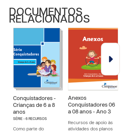
DOCUMENTOS
RELACIONADOS
Anexos
Pla
Conquistadores -
Conquistadores 06
Con
Crianças de 6 a 8
a 08 anos - Ano 3
a 08
anos
SÉRIE - 6 RECURSOS
Recursos de apoio às
O úl
Como parte do
atividades dos planos
de A