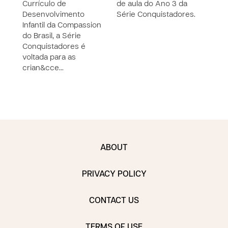
Currículo de
de aula do Ano 3 da
cria
Desenvolvimento
Série Conquistadores.
anos
Infantil da Compassion
Conq
do Brasil, a Série
como
Conquistadores é
Con
voltada para as
crian&cce…
ABOUT
PRIVACY POLICY
CONTACT US
TERMS OF USE