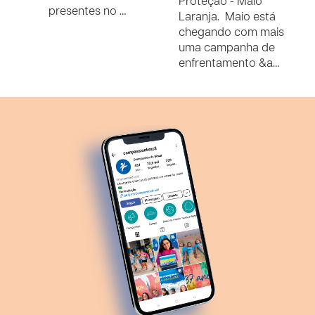
Proteção - Maio
L
presentes no …
Laranja. Maio está
D
chegando com mais
c
uma campanha de
p
enfrentamento &a…
o