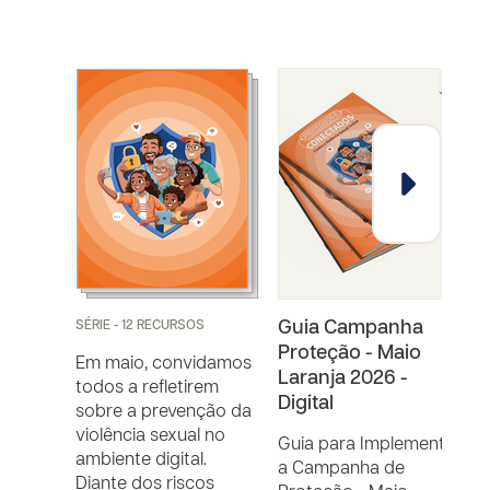
SÉRIE - 12 RECURSOS
Guia Campanha
Proteção - Maio
d
Em maio, convidamos
Laranja 2026 -
L
todos a refletirem
Digital
D
sobre a prevenção da
violência sexual no
Guia para Implementar
C
ambiente digital.
a Campanha de
P
Diante dos riscos