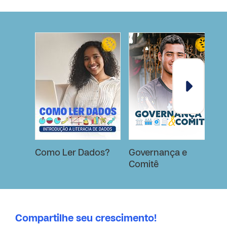
Como Ler Dados?
Governança e
Comitê
E
Compartilhe seu crescimento!