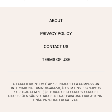
ABOUT
PRIVACY POLICY
CONTACT US
TERMS OF USE
O FORCHILDREN.COM É APRESENTADO PELA COMPASSION
INTERNATIONAL, UMA ORGANIZAÇÃO SEM FINS LUCRATIVOS
REGISTRADA EM 501(C)3. TODOS OS RECURSOS, CURSOS E
DISCUSSÕES SÃO VOLTADOS APENAS PARA USO EDUCACIONAL
E NÃO PARA FINS LUCRATIVOS.