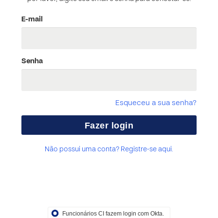
E-mail
Senha
Esqueceu a sua senha?
Não possui uma conta? Registre-se aqui.
Funcionários CI fazem login com Okta.