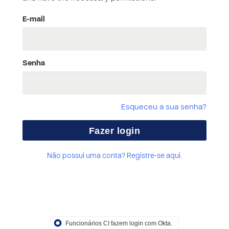
E-mail
Senha
Esqueceu a sua senha?
Não possui uma conta? Registre-se aqui.
Funcionários CI fazem login com Okta.