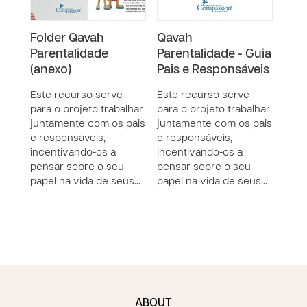
Folder Qavah
Qavah
Qav
Parentalidade
Parentalidade - Guia
Pare
(anexo)
Pais e Responsáveis
de 
Este recurso serve
Este recurso serve
Este
para o projeto trabalhar
para o projeto trabalhar
para
juntamente com os pais
juntamente com os pais
junt
e responsáveis,
e responsáveis,
e re
incentivando-os a
incentivando-os a
ince
pensar sobre o seu
pensar sobre o seu
pens
papel na vida de seus…
papel na vida de seus…
pape
ABOUT